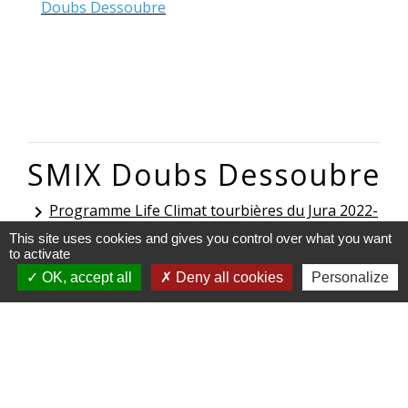
Doubs Dessoubre
SMIX Doubs Dessoubre
Programme Life Climat tourbières du Jura 2022-
keyboard_arrow_right
2023
This site uses cookies and gives you control over what you want
to activate
OK, accept all
Deny all cookies
Personalize
Contacts
Communauté de Communes du Plateau du Russey
17 avenue de Lattre de Tassigny