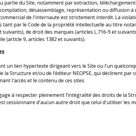
u partie du Site, notamment par extraction, téléchargement,
compilation, désassemblage, représentation ou diffusion à d
ommercial de l'internaute est strictement interdit. La viola
 tant par le Code de la propriété intellectuelle au titre not
et suivants), de droit des marques (articles L.716-9 et suivant
le (article 9, articles 1382 et suivants).
es
ant un lien hypertexte dirigeant vers le Site ou l'un quelco
de la Structure et/ou de l’éditeur NEOPSE, qui déclinent pa
nant l'accès et le contenu de ces sites.
age à respecter pleinement l’intégralité des droits de la Struc
'est cessionnaire d'aucun autre droit que celui d'utiliser l