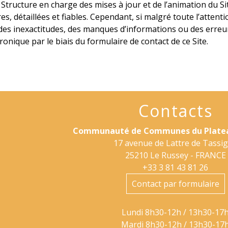
a Structure en charge des mises à jour et de l’animation du 
es, détaillées et fiables. Cependant, si malgré toute l’atten
des inexactitudes, des manques d’informations ou des erreur
ronique par le biais du formulaire de contact de ce Site.
Contacts
Communauté de Communes du Platea
17 avenue de Lattre de Tassi
25210 Le Russey - FRANCE
+33 3 81 43 81 26
Contact par formulaire
Lundi 8h30-12h / 13h30-17
Mardi 8h30-12h / 13h30-17