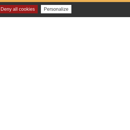
h30
Deny all cookies
Personalize
nce Services
9h
h
i pendant les vacances scolaires)
h
t les vacances scolaires)
-
Plan du site
-
Gestion des cookies