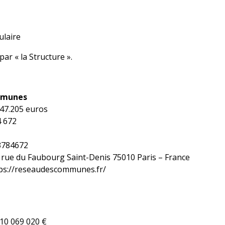
ulaire
ar « la Structure ».
mmunes
 47.205 euros
4 672
3784672
2, rue du Faubourg Saint-Denis 75010 Paris – France
ps://reseaudescommunes.fr/
 10 069 020 €