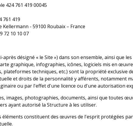
ole 424 761 419 00045
4 761 419
rue Kellermann - 59100 Roubaix – France
 9 72 10 10 07
(ci-après désigné « le Site ») dans son ensemble, ainsi que 
harte graphique, infographies, icônes, logiciels mis en œuvr
 plateformes techniques, etc.) sont la propriété exclusive de 
ctuelle et droits de la personnalité y afférents, notamment m
riginaire ou par l'effet d'une licence ou d'une autorisation ex
tes, images, photographies, documents, ainsi que toutes œuvr
ers ayant autorisé la Structure à les utiliser.
 éléments constituent des œuvres de l'esprit protégées par l
tuelle.