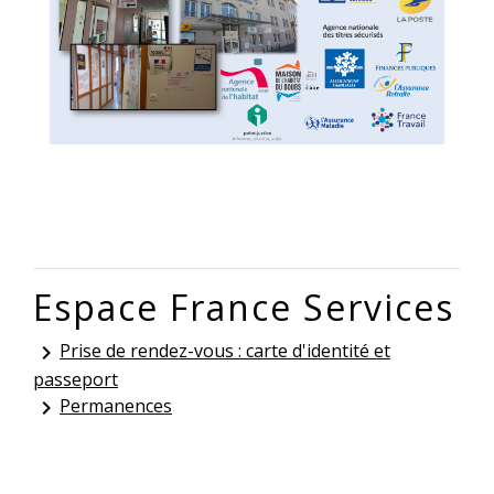
Espace France Services
Prise de rendez-vous : carte d'identité et
keyboard_arrow_right
passeport
Permanences
keyboard_arrow_right