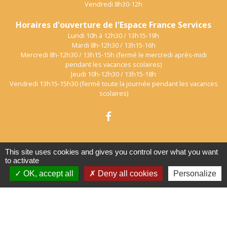
Vendredi 8h30-12h
Horaires d'ouverture de l'Espace France Services
Lundi 10h à 12h30 / 13h15-19h
Mardi 8h-12h30 / 13h15-16h
Mercredi 8h-12h30 / 13h15-15h (fermé le mercredi après-midi
pendant les vacances scolaires)
Jeudi 10h-12h30 / 13h15-18h
Vendredi 13h15-15h30 (fermé toute la journée pendant les vacances
scolaires)
This site uses cookies and gives you control over what you want
to activate
Mentions légales
-
Politique de confidentialité
-
OK, accept all
Deny all cookies
Personalize
Accessibilité
-
Plan du site
-
Gestion des cookies
Site créé en partenariat avec Réseau des Communes