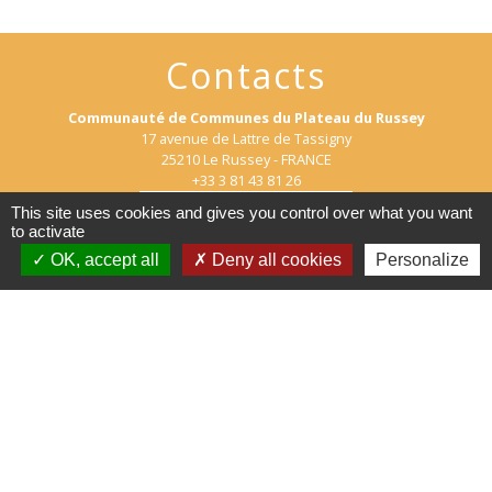
Contacts
Communauté de Communes du Plateau du Russey
17 avenue de Lattre de Tassigny
25210 Le Russey - FRANCE
+33 3 81 43 81 26
Contact par formulaire
This site uses cookies and gives you control over what you want
to activate
OK, accept all
Deny all cookies
Personalize
Lundi 8h30-12h / 13h30-17h
Mardi 8h30-12h / 13h30-17h
Mercredi 8h30-12h / 13h30-16h30
Jeudi 8h30-12h / 13h30-17h
Vendredi 8h30-12h
Horaires d'ouverture de l'Espace France Services
Lundi 10h à 12h30 / 13h15-19h
Mardi 8h-12h30 / 13h15-16h
Mercredi 8h-12h30 / 13h15-15h (fermé le mercredi après-midi
pendant les vacances scolaires)