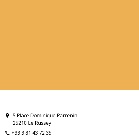
5 Place Dominique Parrenin
location_on
25210 Le Russey
+33 3 81 43 72 35
phone