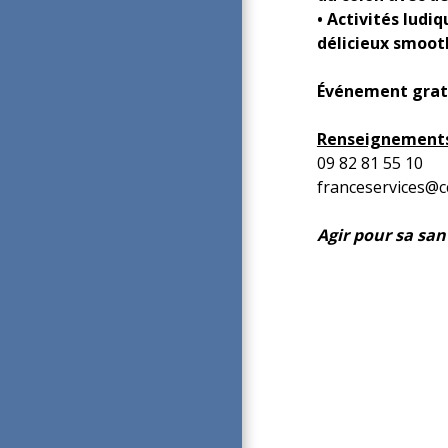
• Activités ludi
délicieux smooth
Événement gratu
Renseignements
09 82 81 55 10
franceservices@cc
Agir pour sa san