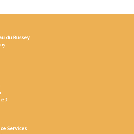
u du Russey
gny
h
h
h30
nce Services